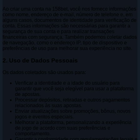
Ao criar uma conta na 158bet, você nos fornece informações
como nome, endereço de e-mail, número de telefone e, em
alguns casos, documentos de identidade para verificação de
conta. Essas informações são necessárias para garantir a
segurança de sua conta e para realizar transações
financeiras com segurança. Também podemos coletar dados
de navegação, como o endereço IP, tipo de dispositivo e
preferências de uso para melhorar sua experiência no site.
2. Uso de Dados Pessoais
Os dados coletados são usados para:
Verificar a identidade e a idade do usuário para
garantir que você seja elegível para usar a plataforma
de apostas.
Processar depósitos, retiradas e outros pagamentos
relacionados às suas apostas.
Enviar atualizações sobre promoções, bônus, novos
jogos e eventos especiais.
Melhorar a plataforma, personalizando a experiência
de jogo de acordo com suas preferências e
comportamento.
Garantir a conformidade com regulamentações legais e