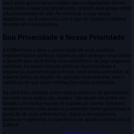
Você pode gerenciar os cookies nas configurações do seu
navegador e optar por desativá-los, embora isso possa afetar
a funcionalidade do site. Ao continuar a usar nossa
plataforma, você concorda com o uso de cookies conforme
descrito em nossa política.
Sua Privacidade é Nossa Prioridade
A 158bet leva a sério a privacidade de seus usuários.
Implementamos políticas rigorosas para proteger seus dados
e garantir que você tenha uma experiência de jogo segura e
confiável. Ao seguir nossas políticas de privacidade e
segurança, queremos garantir que você possa aproveitar ao
máximo todas as opções de apostas da plataforma, com a
confiança de que suas informações estão protegidas.
Se você tiver dúvidas sobre nossas políticas de privacidade
ou como seus dados são usados, não hesite em entrar em
contato com nossa equipe de suporte ao cliente. Estamos
sempre prontos para ajudá-lo a entender como garantimos a
proteção de suas informações. Jogue com segurança,
divirta-se e aproveite a experiência de apostas online com a
158bet!