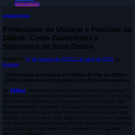
REGISTRO
APRESENTANDO
Privacidade do Usuário e Políticas da
158bet: Como Garantimos a
Segurança de Seus Dados
Posted on
17 de janeiro de 2025
12 de abril de 2025
by
bigboss
Privacidade do Usuário e Políticas do Site da 158bet:
Como Garantimos a Segurança das Suas Informações
Na
158bet
, entendemos que a privacidade e a segurança
dos nossos jogadores são prioridades absolutas. Como uma
das maiores plataformas de apostas online do Brasil, nos
comprometemos a garantir que suas informações pessoais,
financeiras e de jogo estejam protegidas com os mais altos
padrões de segurança. Este artigo irá explicar como lidamos
com sua privacidade, nossas políticas de segurança e como
garantimos que você tenha uma experiência de apostas
segura e confiável.