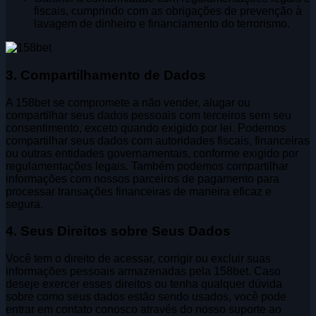
fiscais, cumprindo com as obrigações de prevenção à
lavagem de dinheiro e financiamento do terrorismo.
3. Compartilhamento de Dados
A 158bet se compromete a não vender, alugar ou
compartilhar seus dados pessoais com terceiros sem seu
consentimento, exceto quando exigido por lei. Podemos
compartilhar seus dados com autoridades fiscais, financeiras
ou outras entidades governamentais, conforme exigido por
regulamentações legais. Também podemos compartilhar
informações com nossos parceiros de pagamento para
processar transações financeiras de maneira eficaz e
segura.
4. Seus Direitos sobre Seus Dados
Você tem o direito de acessar, corrigir ou excluir suas
informações pessoais armazenadas pela 158bet. Caso
deseje exercer esses direitos ou tenha qualquer dúvida
sobre como seus dados estão sendo usados, você pode
entrar em contato conosco através do nosso suporte ao