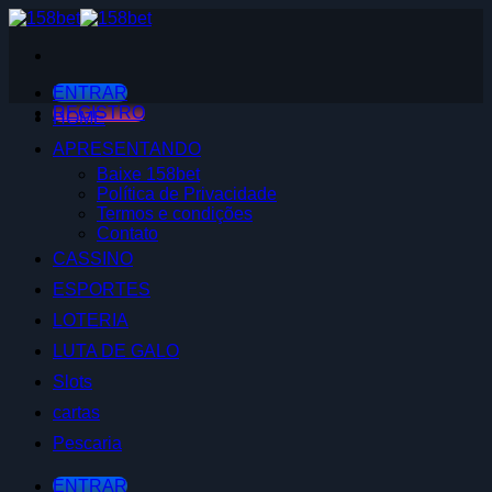
Skip
to
content
ENTRAR
REGISTRO
HOME
APRESENTANDO
Baixe 158bet
Política de Privacidade
Termos e condições
Contato
CASSINO
ESPORTES
LOTERIA
LUTA DE GALO
Slots
cartas
Pescaria
ENTRAR