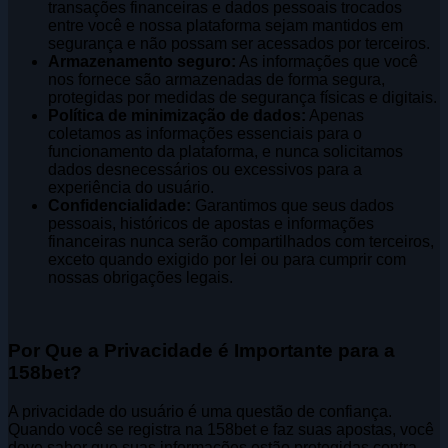
transações financeiras e dados pessoais trocados
entre você e nossa plataforma sejam mantidos em
segurança e não possam ser acessados por terceiros.
Armazenamento seguro:
As informações que você
nos fornece são armazenadas de forma segura,
protegidas por medidas de segurança físicas e digitais.
Política de minimização de dados:
Apenas
coletamos as informações essenciais para o
funcionamento da plataforma, e nunca solicitamos
dados desnecessários ou excessivos para a
experiência do usuário.
Confidencialidade:
Garantimos que seus dados
pessoais, históricos de apostas e informações
financeiras nunca serão compartilhados com terceiros,
exceto quando exigido por lei ou para cumprir com
nossas obrigações legais.
Por Que a Privacidade é Importante para a
158bet?
A privacidade do usuário é uma questão de confiança.
Quando você se registra na 158bet e faz suas apostas, você
deve saber que suas informações estão protegidas contra