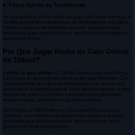
4. Fique Atento às Tendências
Ao acompanhar várias rinhas de galo, você pode começar a
identificar padrões e tendências no desempenho dos galos.
Embora o jogo ainda dependa de sorte, perceber essas
tendências pode ajudá-lo a fazer apostas mais estratégicas
nas futuras rinhas.
Por Que Jogar Rinha de Galo Online
na 158bet?
A
rinha de galo online
da 158bet oferece uma experiência
única para os apostadores que buscam algo diferente. Com
uma plataforma fácil de usar, transmissões ao vivo de alta
qualidade e a possibilidade de fazer apostas rápidas, o jogo
de rinha de galo na 158bet é a escolha ideal para quem
deseja emoção, adrenalina e grandes prêmios.
Além disso, a 158bet oferece uma experiência segura e
confiável, com métodos de pagamento rápidos e seguros,
garantindo que você possa fazer apostas e retirar seus
ganhos com total tranquilidade.